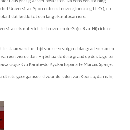
 bleef dus gretig verder basketten. Na eens een training
 het Universitair Sporcentrum Leuven (toen nog I.L.O.), op
plant dat leidde tot een lange karatecarrière.
ersitaire karateclub te Leuven en de Goju-Ryu. Hij richtte
rk te staan werd het tijd voor een volgend dangradenexamen.
r van een vierde dan. Hij behaalde deze graad op de stage ter
nawa Goju-Ryu Karate-do Kyokai Espana te Murcia, Spanje.
rdt iets georganiseerd voor de leden van Koenso, dan is hij