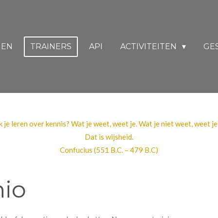
NEN
TRAINERS
API
ACTIVITEITEN
GE
ik je leren over kennis? Wat je weet, weet je. Wat je niet weet, weet je 
Dat is wijsheid.
Confucius (551 B.C. – 479 B.C)
nio