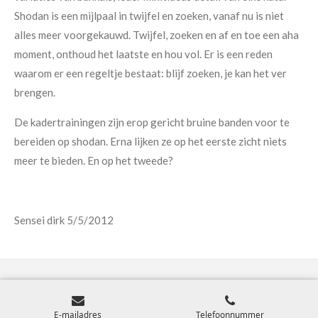
Shodan is een mijlpaal in twijfel en zoeken, vanaf nu is niet
alles meer voorgekauwd. Twijfel, zoeken en af en toe een aha
moment, onthoud het laatste en hou vol. Er is een reden
waarom er een regeltje bestaat: blijf zoeken, je kan het ver
brengen.
De kadertrainingen zijn erop gericht bruine banden voor te
bereiden op shodan. Erna lijken ze op het eerste zicht niets
meer te bieden. En op het tweede?
Sensei dirk 5/5/2012
© 2025 - 2026 Koenso Karate Leuven
E-mailadres
Telefoonnummer
Powered by
JouwWeb