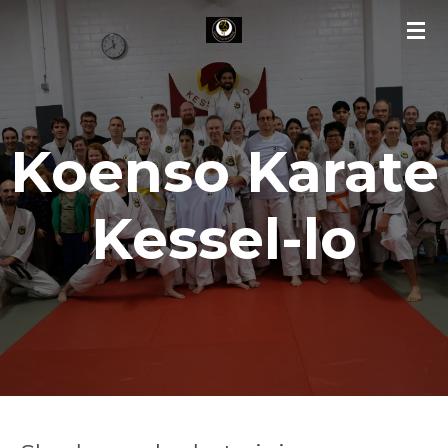
Ga
direct
naar
de
hoofdinhoud
Koenso Karate
Kessel-lo